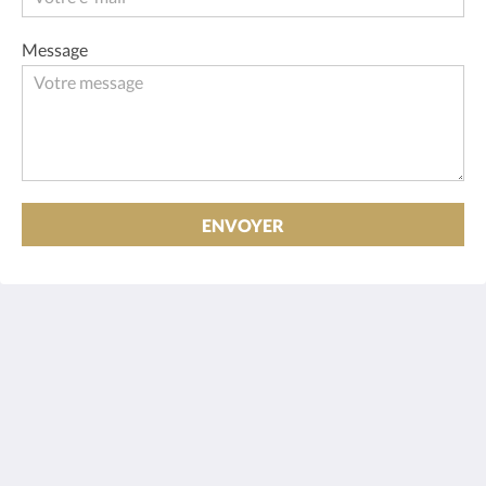
Message
ENVOYER
Hotel Port-Royal
144 Rue Saint-Pierre
Québec QC G1K 3V7
Canada
418-692-2777