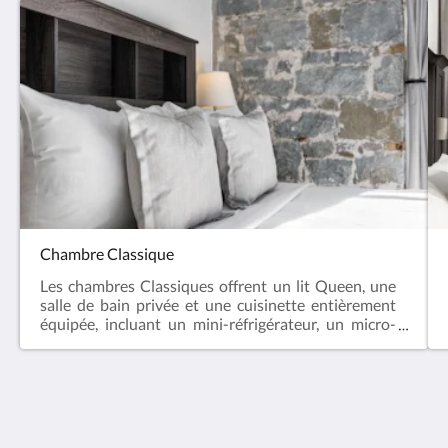
Chambre Classique
Les chambres Classiques offrent un lit Queen, une
salle de bain privée et une cuisinette entièrement
équipée, incluant un mini-réfrigérateur, un micro-
ondes, une machine à café et de la vaisselle pour
deux personnes.Les animaux de compagnie sont
acceptés dans cette catégorie, située au premier
étage de l’établissement. L’hôtel doit être informé au
moins 24 heures à l’avance de la présence d’un
Hotel Port-Royal
animal de compagnie afin de pouvoir attribuer une