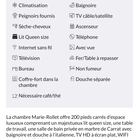
Services
ou
Climatisation
Baignoire
appuyez
sur
Peignoirs fournis
TV câble/satellite
les
boutons
Sèche-cheveux
Ascenseur
Suivant
Lit Queen size
Téléphone
ou
Précédent.
Internet sans fil
Avec vue
Télévision
Fer/Table à repasser
Bureau
Non fumeur
Coffre-fort dans la
Douche séparée
chambre
Nécessaire café/thé
La chambre Marie-Rollet offre 200 pieds carrés d'espace
luxueux comprenant un majestueux lit queen size, une table
de travail, une salle de bain privée en marbre de Carrat avec
baignoire et douche à l'italienne, TV HD à écran plat, WIFI