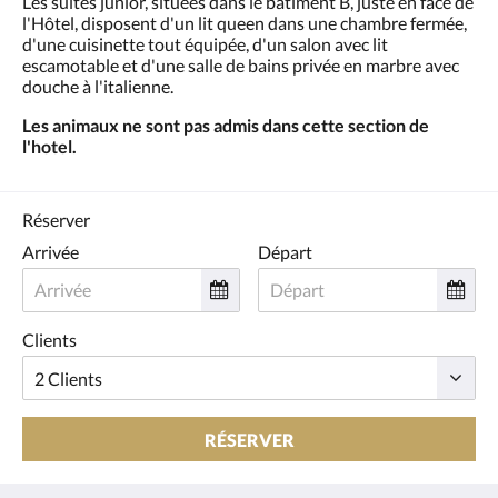
Les suites junior, situées dans le bâtiment B, juste en face de
ou
l'Hôtel, disposent d'un lit queen dans une chambre fermée,
appuyez
d'une cuisinette tout équipée, d'un salon avec lit
sur
escamotable et d'une salle de bains privée en marbre avec
les
douche à l'italienne.
boutons
Suivant
Les animaux ne sont pas admis dans cette section de
ou
l'hotel.
Précédent.
Réserver
Arrivée
Départ
Clients
RÉSERVER